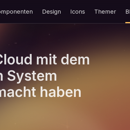
omponenten
Design
Icons
Themer
B
Cloud mit dem
gn System
macht haben