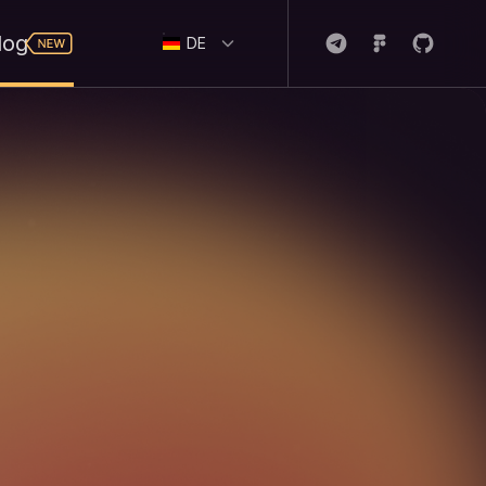
log
DE