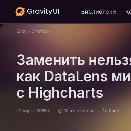
Библиотеки
К
Блог
/
Статьи
/
Заменить нельз
как DataLens м
с Highcharts
27 марта 2026 г.
10 mins to read
Share