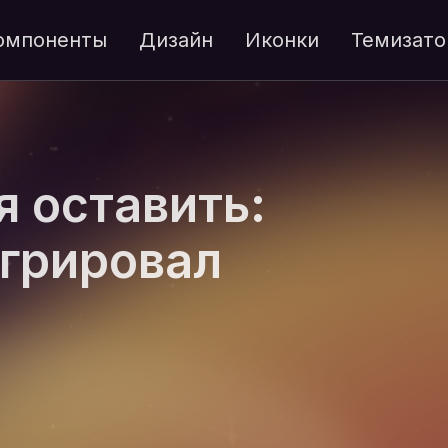
омпоненты
Дизайн
Иконки
Темизато
я оставить:
игрировал