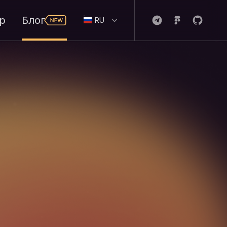
р
Блог
RU